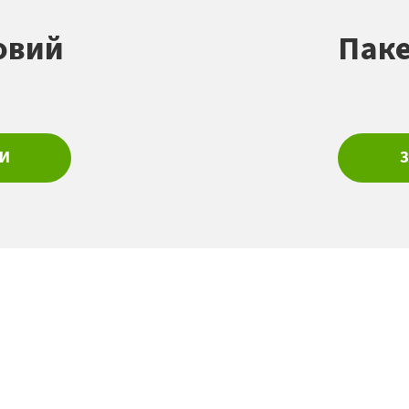
овий
Паке
И