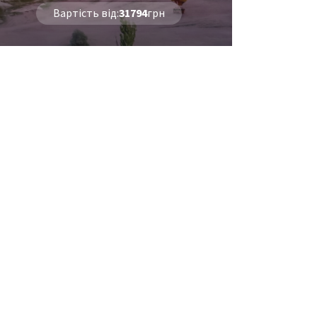
Вартість від:
31794
грн