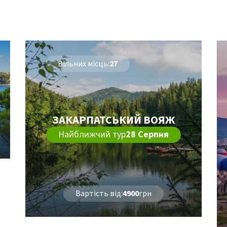
Вільних місць:
27
ЗАКАРПАТСЬКИЙ ВОЯЖ
Найближчий тур
28 Серпня
Вартість від:
4900
грн