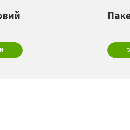
овий
Паке
И