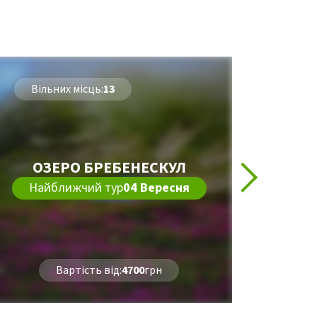
Вільних місць:
13
Віл
ОЗЕРО БРЕБЕНЕСКУЛ
С
Найближчий тур
04 Вересня
На
Вартість від:
4700
грн