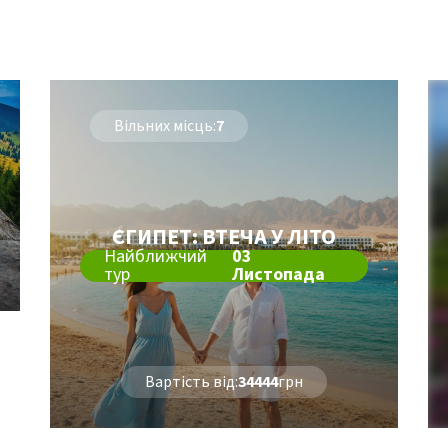
Вільних місць:
7
ЄГИПЕТ: ВТЕЧА У ЛІТО
Найближчий
03
тур
Листопада
Вартість від:
34444
грн