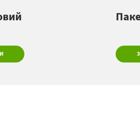
овий
Паке
И