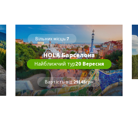
Вільних місць:
7
HOLA Барселона
Найближчий тур
20 Вересня
Вартість від:
29145
грн