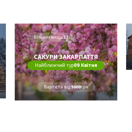
Вільних місць:
17
САКУРИ ЗАКАРПАТТЯ
Найближчий тур
09 Квітня
Вартість від:
5000
грн