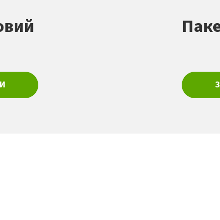
овий
Паке
И