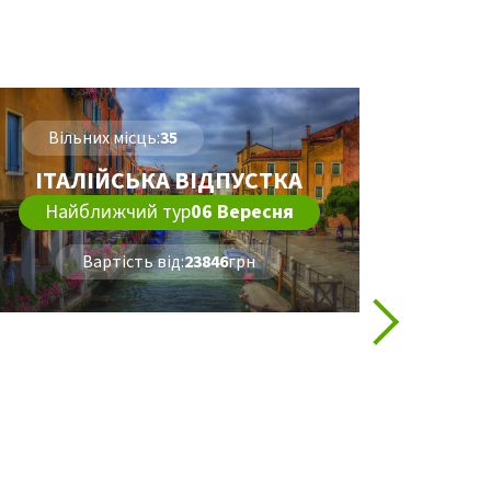
Вільних місць:
35
Віл
ІТАЛІЙСЬКА ВІДПУСТКА
Найближчий тур
06 Вересня
КОР
Вартість від:
23846
грн
Най