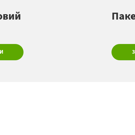
овий
Паке
И