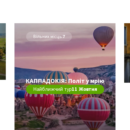
Вільних місць:
7
КАППАДОКІЯ: Політ у мрію
Найближчий тур
11 Жовтня