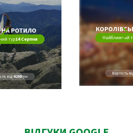
КОРОЛІВСЬКИЙ ВІКЕНД
Найближчий тур
23 Вересня
Вартість від:
14879
грн
ВІДГУКИ GOOGLE